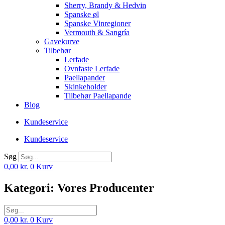
Sherry, Brandy & Hedvin
Spanske øl
Spanske Vinregioner
Vermouth & Sangría
Gavekurve
Tilbehør
Lerfade
Ovnfaste Lerfade
Paellapander
Skinkeholder
Tilbehør Paellapande
Blog
Kundeservice
Kundeservice
Søg
0,00
kr.
0
Kurv
Kategori: Vores Producenter
0,00
kr.
0
Kurv