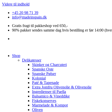
Videre til indhold
+45 20 98 71 39
info@madeinspain.dk
Gratis fragt til pakkeshop ved 650,-
90% pakker sendes samme dag hvis bestilling er før 14:00 (hve
Shop
Delikatesser
Skinker og Charcuteri
Spanske Oste
Spanske Pølser
Kolonial
Paté & Tapenade
Extra Jomfru Olivenolie & Olivenolie
Ingredienser til Paella
Balsamico & Vineddike
Fiskekonserves
Marmelade & Kompot
Oliven