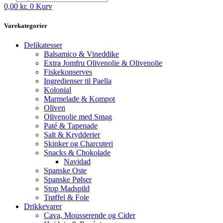
0,00
kr.
0
Kurv
Varekategorier
Delikatesser
Balsamico & Vineddike
Extra Jomfru Olivenolie & Olivenolie
Fiskekonserves
Ingredienser til Paella
Kolonial
Marmelade & Kompot
Oliven
Olivenolie med Smag
Paté & Tapenade
Salt & Krydderier
Skinker og Charcuteri
Snacks & Chokolade
Navidad
Spanske Oste
Spanske Pølser
Stop Madspild
Trøffel & Foie
Drikkevarer
Cava, Mousserende og Cider