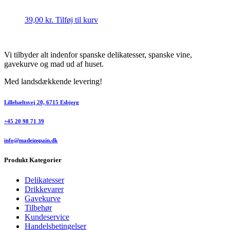
39,00
kr.
Tilføj til kurv
Vi tilbyder alt indenfor spanske delikatesser, spanske vine,
gavekurve og mad ud af huset.
Med landsdækkende levering!
Lillebæltsvej 20, 6715 Esbjerg
+45 20 98 71 39
info@madeinspain.dk
Produkt Kategorier
Delikatesser
Drikkevarer
Gavekurve
Tilbehør
Kundeservice
Handelsbetingelser