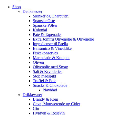
Shop
Delikatesser
Skinker og Charcuteri
Spanske Oste
Spanske Pølser
Kolonial
Paté & Tapenade
Extra Jomfru Olivenolie & Olivenolie
Ingredienser til Paella
Balsamico & Vineddike
Fiskekonserves
Marmelade & Kompot
Oliven
Olivenolie med Smag
Salt & Krydderier
Stop madspild
Trøffel & Foie
Snacks & Chokolade
Navidad
Drikkevarer
Brandy & Rom
Cava, Mousserende og Cider
Gin
Hvidvin & Rosévin