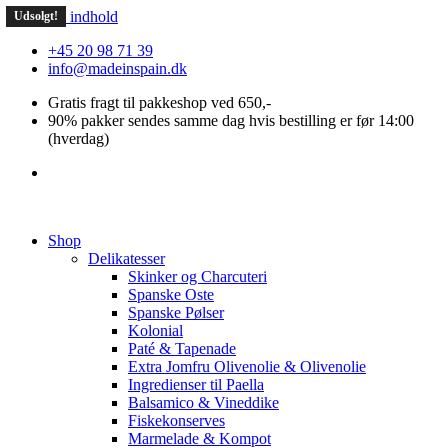
Videre til indhold
Udsolgt!
Udsolgt!
Udsolgt!
Udsolgt!
Udsolgt!
+45 20 98 71 39
info@madeinspain.dk
Gratis fragt til pakkeshop ved 650,-
90% pakker sendes samme dag hvis bestilling er før 14:00
(hverdag)
Shop
Delikatesser
Skinker og Charcuteri
Spanske Oste
Spanske Pølser
Kolonial
Paté & Tapenade
Extra Jomfru Olivenolie & Olivenolie
Ingredienser til Paella
Balsamico & Vineddike
Fiskekonserves
Marmelade & Kompot