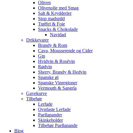
Oliven
Olivenolie med Smag
Salt & Krydderier
Stop madspild
Trøffel & Foie
Snacks & Chokolade
Navidad
Drikkevarer
Brandy & Rom
Cava, Mousserende og Cider
Gin
Hvidvin & Rosévin
Rødvin
Sherry, Brandy & Hedvin
Spanske øl
Spanske Vinregioner
Vermouth & Sangría
Gavekurve
Tilbehør
Lerfade
Ovnfaste Lerfade
Paellapander
Skinkeholder
Tilbehør Paellapande
Blog