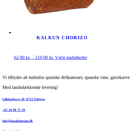
KALKUN CHORIZO
Prisinterval:
Dette
62,00
kr.
–
210,00
kr.
Vælg muligheder
62,00 kr.
vare
til
har
210,00 kr.
flere
Vi tilbyder alt indenfor spanske delikatesser, spanske vine, gavekurve
varianter.
Mulighederne
Med landsdækkende levering!
kan
vælges
på
Lillebæltsvej 20, 6715 Esbjerg
varesiden
+45 20 98 71 39
info@madeinspain.dk