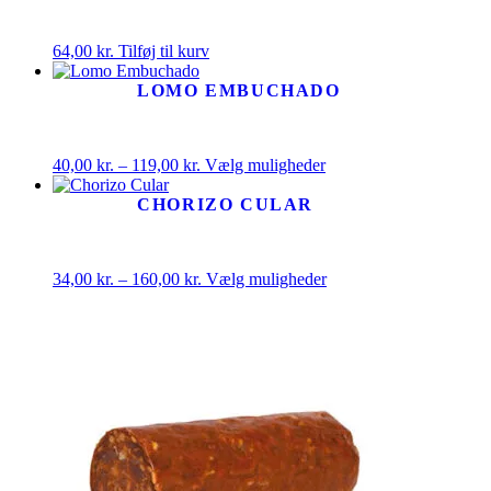
64,00
kr.
Tilføj til kurv
LOMO EMBUCHADO
Prisinterval:
Dette
40,00
kr.
–
119,00
kr.
Vælg muligheder
40,00 kr.
vare
til
har
CHORIZO CULAR
119,00 kr.
flere
varianter.
Mulighederne
Prisinterval:
Dette
34,00
kr.
–
160,00
kr.
Vælg muligheder
kan
34,00 kr.
vare
vælges
til
har
på
160,00 kr.
flere
varesiden
varianter.
Mulighederne
kan
vælges
på
varesiden