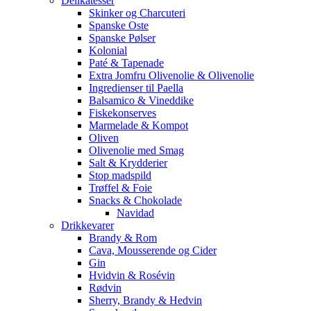
Delikatesser
Skinker og Charcuteri
Spanske Oste
Spanske Pølser
Kolonial
Paté & Tapenade
Extra Jomfru Olivenolie & Olivenolie
Ingredienser til Paella
Balsamico & Vineddike
Fiskekonserves
Marmelade & Kompot
Oliven
Olivenolie med Smag
Salt & Krydderier
Stop madspild
Trøffel & Foie
Snacks & Chokolade
Navidad
Drikkevarer
Brandy & Rom
Cava, Mousserende og Cider
Gin
Hvidvin & Rosévin
Rødvin
Sherry, Brandy & Hedvin