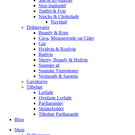
Salt & Krydderier
Stop madspild
Trøffel & Foie
Snacks & Chokolade
Navidad
Drikkevarer
Brandy & Rom
Cava, Mousserende og Cider
Gin
Hvidvin & Rosévin
Rødvin
Sherry, Brandy & Hedvin
Spanske øl
Spanske Vinregioner
Vermouth & Sangría
Gavekurve
Tilbehør
Lerfade
Ovnfaste Lerfade
Paellapander
Skinkeholder
Tilbehør Paellapande
Blog
Shop