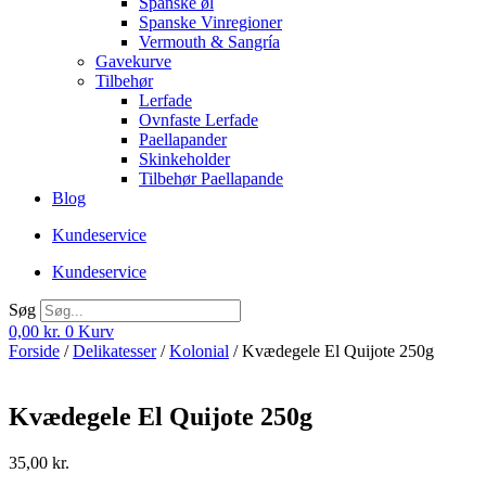
Spanske øl
Spanske Vinregioner
Vermouth & Sangría
Gavekurve
Tilbehør
Lerfade
Ovnfaste Lerfade
Paellapander
Skinkeholder
Tilbehør Paellapande
Blog
Kundeservice
Kundeservice
Søg
0,00
kr.
0
Kurv
Forside
/
Delikatesser
/
Kolonial
/ Kvædegele El Quijote 250g
Kvædegele El Quijote 250g
35,00
kr.