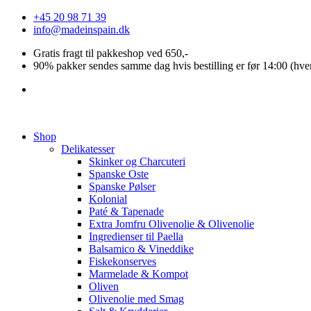
Videre
+45 20 98 71 39
til
info@madeinspain.dk
indhold
Gratis fragt til pakkeshop ved 650,-
90% pakker sendes samme dag hvis bestilling er før 14:00 (hve
Shop
Delikatesser
Skinker og Charcuteri
Spanske Oste
Spanske Pølser
Kolonial
Paté & Tapenade
Extra Jomfru Olivenolie & Olivenolie
Ingredienser til Paella
Balsamico & Vineddike
Fiskekonserves
Marmelade & Kompot
Oliven
Olivenolie med Smag