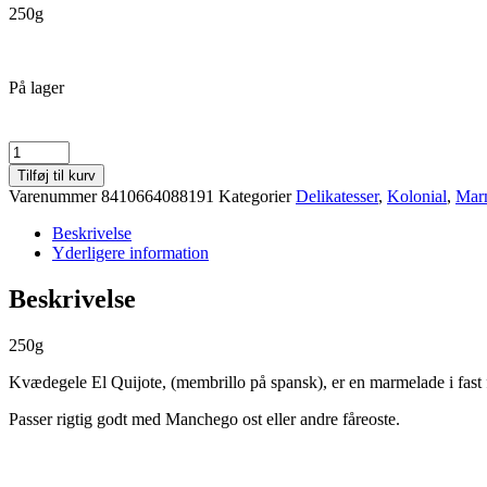
250g
På lager
Kvædegele
El
Tilføj til kurv
Quijote
Varenummer
8410664088191
Kategorier
Delikatesser
,
Kolonial
,
Mar
250g
antal
Beskrivelse
Yderligere information
Beskrivelse
250g
Kvædegele El Quijote, (membrillo på spansk), er en marmelade i fast
Passer rigtig godt med Manchego ost eller andre fåreoste.