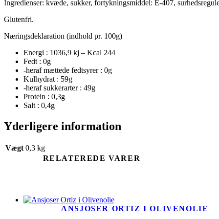
Ingredienser:
kvæde, sukker, fortykningsmiddel: E-407, surhedsregul
Glutenfri.
Næringsdeklaration (indhold pr. 100g)
Energi : 1036,9 kj – Kcal 244
Fedt : 0g
-heraf mættede fedtsyrer : 0g
Kulhydrat : 59g
-heraf sukkerarter : 49g
Protein : 0,3g
Salt : 0,4g
Yderligere information
Vægt
0,3 kg
RELATEREDE VARER
ANSJOSER ORTIZ I OLIVENOLIE