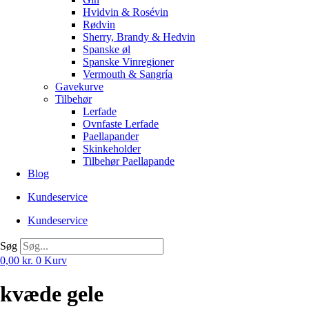
Hvidvin & Rosévin
Rødvin
Sherry, Brandy & Hedvin
Spanske øl
Spanske Vinregioner
Vermouth & Sangría
Gavekurve
Tilbehør
Lerfade
Ovnfaste Lerfade
Paellapander
Skinkeholder
Tilbehør Paellapande
Blog
Kundeservice
Kundeservice
Søg
0,00
kr.
0
Kurv
kvæde gele