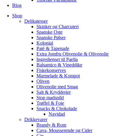
Blog
Shop
Delikatesser
Skinker og Charcuteri
Spanske Oste
Spanske Pølser
Kolonial
Paté & Tapenade
Extra Jomfru Olivenolie & Olivenolie
Ingredienser til Paella
Balsamico & Vineddike
Fiskekonserves
Marmelade & Kompot
Oliven
Olivenolie med Smag
Salt & Krydderier
Stop madspild
Trøffel & Foie
Snacks & Chokolade
Navidad
Drikkevarer
Brandy & Rom
Cava, Mousserende og Cider
Gin