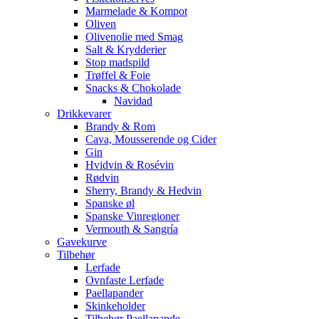
Marmelade & Kompot
Oliven
Olivenolie med Smag
Salt & Krydderier
Stop madspild
Trøffel & Foie
Snacks & Chokolade
Navidad
Drikkevarer
Brandy & Rom
Cava, Mousserende og Cider
Gin
Hvidvin & Rosévin
Rødvin
Sherry, Brandy & Hedvin
Spanske øl
Spanske Vinregioner
Vermouth & Sangría
Gavekurve
Tilbehør
Lerfade
Ovnfaste Lerfade
Paellapander
Skinkeholder
Tilbehør Paellapande