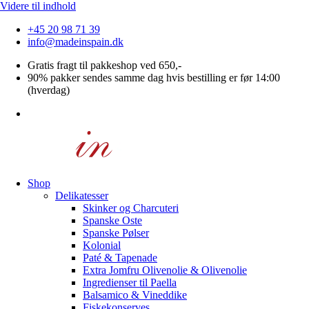
Videre til indhold
+45 20 98 71 39
info@madeinspain.dk
Gratis fragt til pakkeshop ved 650,-
90% pakker sendes samme dag hvis bestilling er før 14:00
(hverdag)
Shop
Delikatesser
Skinker og Charcuteri
Spanske Oste
Spanske Pølser
Kolonial
Paté & Tapenade
Extra Jomfru Olivenolie & Olivenolie
Ingredienser til Paella
Balsamico & Vineddike
Fiskekonserves