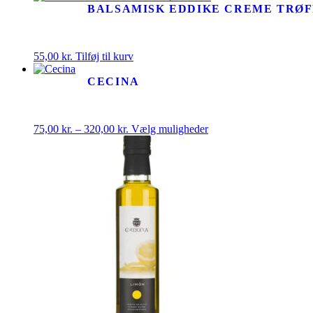
BALSAMISK EDDIKE CREME TRØF
55,00
kr.
Tilføj til kurv
CECINA
Prisinterval:
Dette
75,00
kr.
–
320,00
kr.
Vælg muligheder
75,00 kr.
vare
til
har
320,00 kr.
flere
varianter.
Mulighederne
kan
vælges
på
varesiden