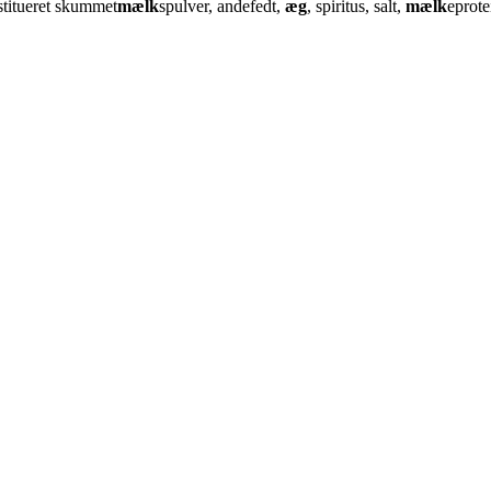
stitueret skummet
mælk
spulver, andefedt,
æg
, spiritus, salt,
mælk
eprote