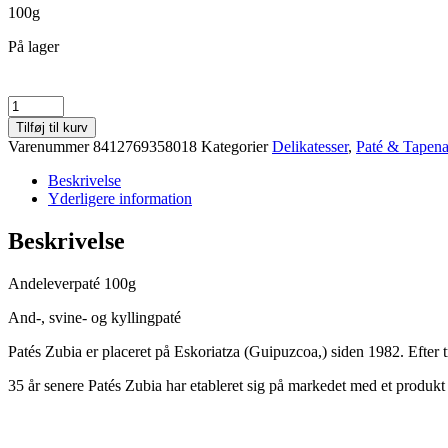
100g
På lager
Andeleverpaté
100g
Tilføj til kurv
antal
Varenummer
8412769358018
Kategorier
Delikatesser
,
Paté & Tapen
Beskrivelse
Yderligere information
Beskrivelse
Andeleverpaté 100g
And-, svine- og kyllingpaté
Patés Zubia er placeret på Eskoriatza (Guipuzcoa,) siden 1982. Efter 
35 år senere Patés Zubia har etableret sig på markedet med et produkt 