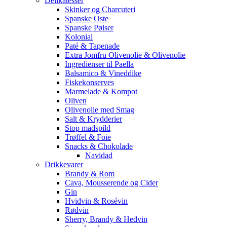
Delikatesser
Skinker og Charcuteri
Spanske Oste
Spanske Pølser
Kolonial
Paté & Tapenade
Extra Jomfru Olivenolie & Olivenolie
Ingredienser til Paella
Balsamico & Vineddike
Fiskekonserves
Marmelade & Kompot
Oliven
Olivenolie med Smag
Salt & Krydderier
Stop madspild
Trøffel & Foie
Snacks & Chokolade
Navidad
Drikkevarer
Brandy & Rom
Cava, Mousserende og Cider
Gin
Hvidvin & Rosévin
Rødvin
Sherry, Brandy & Hedvin