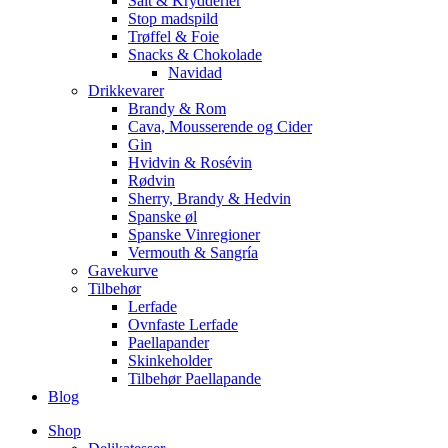
Salt & Krydderier
Stop madspild
Trøffel & Foie
Snacks & Chokolade
Navidad
Drikkevarer
Brandy & Rom
Cava, Mousserende og Cider
Gin
Hvidvin & Rosévin
Rødvin
Sherry, Brandy & Hedvin
Spanske øl
Spanske Vinregioner
Vermouth & Sangría
Gavekurve
Tilbehør
Lerfade
Ovnfaste Lerfade
Paellapander
Skinkeholder
Tilbehør Paellapande
Blog
Shop