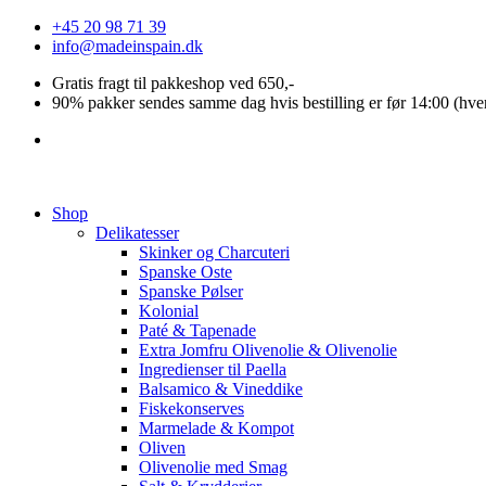
Videre
+45 20 98 71 39
til
info@madeinspain.dk
indhold
Gratis fragt til pakkeshop ved 650,-
90% pakker sendes samme dag hvis bestilling er før 14:00 (hve
Shop
Delikatesser
Skinker og Charcuteri
Spanske Oste
Spanske Pølser
Kolonial
Paté & Tapenade
Extra Jomfru Olivenolie & Olivenolie
Ingredienser til Paella
Balsamico & Vineddike
Fiskekonserves
Marmelade & Kompot
Oliven
Olivenolie med Smag