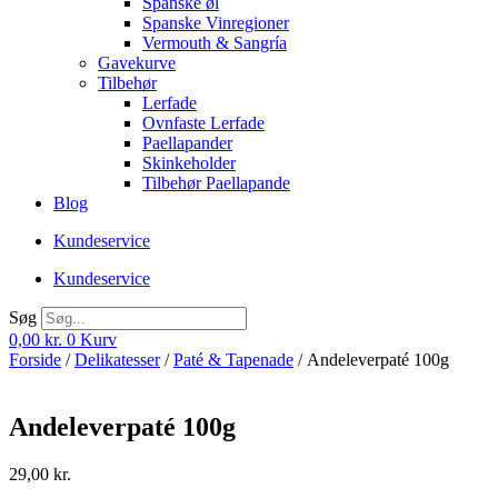
Spanske øl
Spanske Vinregioner
Vermouth & Sangría
Gavekurve
Tilbehør
Lerfade
Ovnfaste Lerfade
Paellapander
Skinkeholder
Tilbehør Paellapande
Blog
Kundeservice
Kundeservice
Søg
0,00
kr.
0
Kurv
Forside
/
Delikatesser
/
Paté & Tapenade
/ Andeleverpaté 100g
Andeleverpaté 100g
29,00
kr.