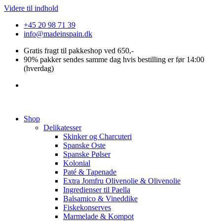
Videre til indhold
+45 20 98 71 39
info@madeinspain.dk
Gratis fragt til pakkeshop ved 650,-
90% pakker sendes samme dag hvis bestilling er før 14:00
(hverdag)
Shop
Delikatesser
Skinker og Charcuteri
Spanske Oste
Spanske Pølser
Kolonial
Paté & Tapenade
Extra Jomfru Olivenolie & Olivenolie
Ingredienser til Paella
Balsamico & Vineddike
Fiskekonserves
Marmelade & Kompot