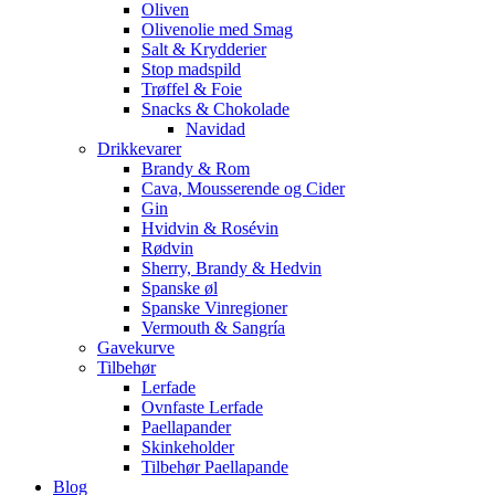
Oliven
Olivenolie med Smag
Salt & Krydderier
Stop madspild
Trøffel & Foie
Snacks & Chokolade
Navidad
Drikkevarer
Brandy & Rom
Cava, Mousserende og Cider
Gin
Hvidvin & Rosévin
Rødvin
Sherry, Brandy & Hedvin
Spanske øl
Spanske Vinregioner
Vermouth & Sangría
Gavekurve
Tilbehør
Lerfade
Ovnfaste Lerfade
Paellapander
Skinkeholder
Tilbehør Paellapande
Blog