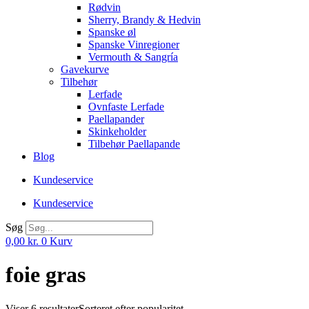
Rødvin
Sherry, Brandy & Hedvin
Spanske øl
Spanske Vinregioner
Vermouth & Sangría
Gavekurve
Tilbehør
Lerfade
Ovnfaste Lerfade
Paellapander
Skinkeholder
Tilbehør Paellapande
Blog
Kundeservice
Kundeservice
Søg
0,00
kr.
0
Kurv
foie gras
Viser 6 resultater
Sorteret efter popularitet