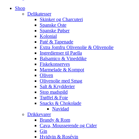
Shop
Delikatesser
Skinker og Charcuteri
Spanske Oste
Spanske Pølser
Kolonial
Paté & Tapenade
Extra Jomfru Olivenolie & Olivenolie
Ingredienser til Paella
Balsamico & Vineddike
Fiskekonserves
Marmelade & Kompot
Oliven
Olivenolie med Smag
Salt & Krydderier
Stop madspild
Trøffel & Foie
Snacks & Chokolade
Navidad
Drikkevarer
Brandy & Rom
Cava, Mousserende og Cider
Gin
Hvidvin & Rosévin