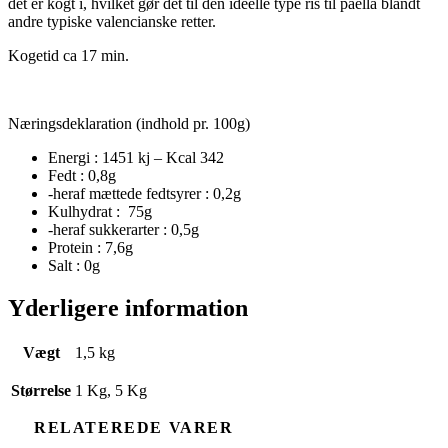
det er kogt i, hvilket gør det til den ideelle type ris til paella blandt
andre typiske valencianske retter.
Kogetid ca 17 min.
Næringsdeklaration (indhold pr. 100g)
Energi : 1451 kj – Kcal 342
Fedt : 0,8g
-heraf mættede fedtsyrer : 0,2g
Kulhydrat : 75g
-heraf sukkerarter : 0,5g
Protein : 7,6g
Salt : 0g
Yderligere information
Vægt
1,5 kg
Størrelse
1 Kg, 5 Kg
RELATEREDE VARER