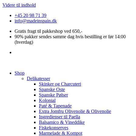
Videre til indhold
+45 20 98 71 39
info@madeinspain.dk
Gratis fragt til pakkeshop ved 650,-
90% pakker sendes samme dag hvis bestilling er før 14:00
(hverdag)
Shop
Delikatesser
Skinker og Charcuteri
Spanske Oste
Spanske Pølser
Kolonial
Paté & Tapenade
Extra Jomfru Olivenolie & Olivenolie
Ingredienser til Paella
Balsamico & Vineddike
Fiskekonserves
Marmelade & Kompot