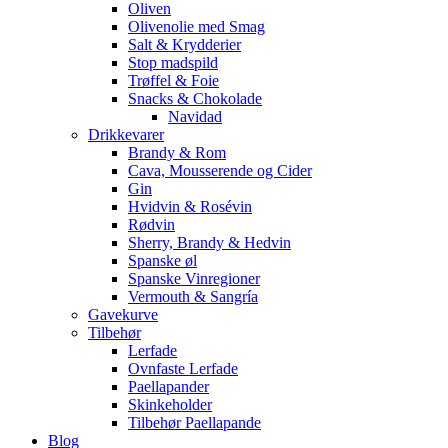
Oliven
Olivenolie med Smag
Salt & Krydderier
Stop madspild
Trøffel & Foie
Snacks & Chokolade
Navidad
Drikkevarer
Brandy & Rom
Cava, Mousserende og Cider
Gin
Hvidvin & Rosévin
Rødvin
Sherry, Brandy & Hedvin
Spanske øl
Spanske Vinregioner
Vermouth & Sangría
Gavekurve
Tilbehør
Lerfade
Ovnfaste Lerfade
Paellapander
Skinkeholder
Tilbehør Paellapande
Blog