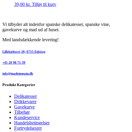
39,00
kr.
Tilføj til kurv
Vi tilbyder alt indenfor spanske delikatesser, spanske vine,
gavekurve og mad ud af huset.
Med landsdækkende levering!
Lillebæltsvej 20, 6715 Esbjerg
+45 20 98 71 39
info@madeinspain.dk
Produkt Kategorier
Delikatesser
Drikkevarer
Gavekurve
Tilbehør
Kundeservice
Handelsbetingelser
Fortrydelsesret