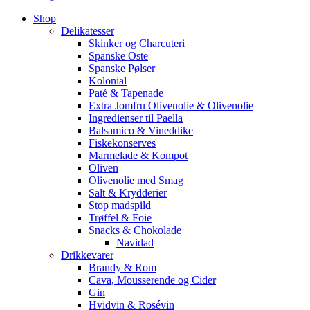
Shop
Delikatesser
Skinker og Charcuteri
Spanske Oste
Spanske Pølser
Kolonial
Paté & Tapenade
Extra Jomfru Olivenolie & Olivenolie
Ingredienser til Paella
Balsamico & Vineddike
Fiskekonserves
Marmelade & Kompot
Oliven
Olivenolie med Smag
Salt & Krydderier
Stop madspild
Trøffel & Foie
Snacks & Chokolade
Navidad
Drikkevarer
Brandy & Rom
Cava, Mousserende og Cider
Gin
Hvidvin & Rosévin