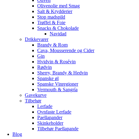
Oliven
Olivenolie med Smag
Salt & Krydderier
Stop madspild
Trøffel & Foie
Snacks & Chokolade
Navidad
Drikkevarer
Brandy & Rom
Cava, Mousserende og Cider
Gin
Hvidvin & Rosévin
Rødvin
Sherry, Brandy & Hedvin
Spanske øl
Spanske Vinregioner
Vermouth & Sangría
Gavekurve
Tilbehør
Lerfade
Ovnfaste Lerfade
Paellapander
Skinkeholder
Tilbehør Paellapande
Blog