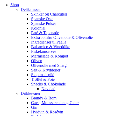
Shop
Delikatesser
Skinker og Charcuteri
Spanske Oste
Spanske Pølser
Kolonial
Paté & Tapenade
Extra Jomfru Olivenolie & Olivenolie
Ingredienser til Paella
Balsamico & Vineddike
Fiskekonserves
Marmelade & Kompot
Oliven
Olivenolie med Smag
Salt & Krydderier
Stop madspild
Trøffel & Foie
Snacks & Chokolade
Navidad
Drikkevarer
Brandy & Rom
Cava, Mousserende og Cider
Gin
Hvidvin & Rosévin