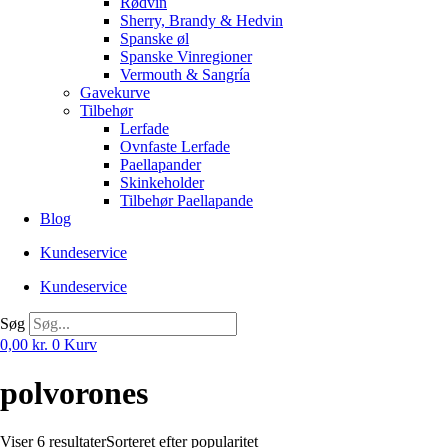
Rødvin
Sherry, Brandy & Hedvin
Spanske øl
Spanske Vinregioner
Vermouth & Sangría
Gavekurve
Tilbehør
Lerfade
Ovnfaste Lerfade
Paellapander
Skinkeholder
Tilbehør Paellapande
Blog
Kundeservice
Kundeservice
Søg
0,00
kr.
0
Kurv
polvorones
Viser 6 resultater
Sorteret efter popularitet