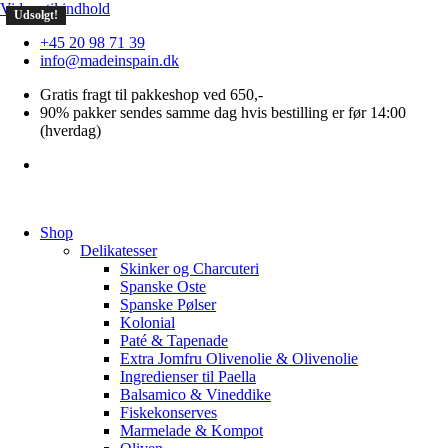
Videre til indhold
Udsolgt!
+45 20 98 71 39
info@madeinspain.dk
Gratis fragt til pakkeshop ved 650,-
90% pakker sendes samme dag hvis bestilling er før 14:00
(hverdag)
Shop
Delikatesser
Skinker og Charcuteri
Spanske Oste
Spanske Pølser
Kolonial
Paté & Tapenade
Extra Jomfru Olivenolie & Olivenolie
Ingredienser til Paella
Balsamico & Vineddike
Fiskekonserves
Marmelade & Kompot