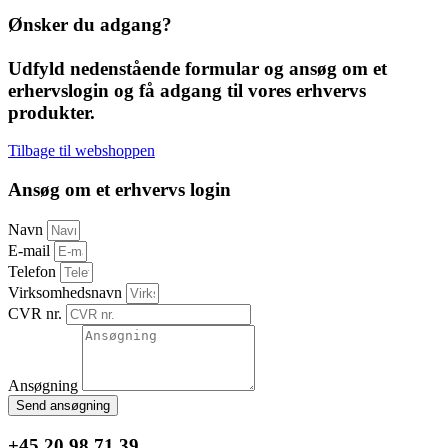
Ønsker du adgang?
Udfyld nedenstående formular og ansøg om et
erhervslogin og få adgang til vores erhvervs
produkter.
Tilbage til webshoppen
Ansøg om et erhvervs login
Navn
E-mail
Telefon
Virksomhedsnavn
CVR nr.
Ansøgning
Send ansøgning
+45 20 98 71 39