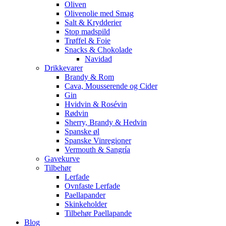
Oliven
Olivenolie med Smag
Salt & Krydderier
Stop madspild
Trøffel & Foie
Snacks & Chokolade
Navidad
Drikkevarer
Brandy & Rom
Cava, Mousserende og Cider
Gin
Hvidvin & Rosévin
Rødvin
Sherry, Brandy & Hedvin
Spanske øl
Spanske Vinregioner
Vermouth & Sangría
Gavekurve
Tilbehør
Lerfade
Ovnfaste Lerfade
Paellapander
Skinkeholder
Tilbehør Paellapande
Blog