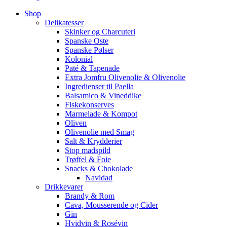
Shop
Delikatesser
Skinker og Charcuteri
Spanske Oste
Spanske Pølser
Kolonial
Paté & Tapenade
Extra Jomfru Olivenolie & Olivenolie
Ingredienser til Paella
Balsamico & Vineddike
Fiskekonserves
Marmelade & Kompot
Oliven
Olivenolie med Smag
Salt & Krydderier
Stop madspild
Trøffel & Foie
Snacks & Chokolade
Navidad
Drikkevarer
Brandy & Rom
Cava, Mousserende og Cider
Gin
Hvidvin & Rosévin