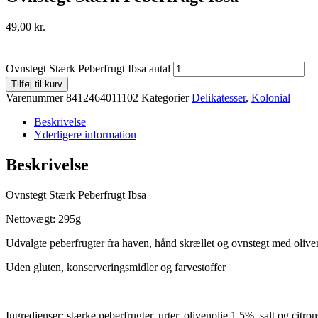
49,00
kr.
Ovnstegt Stærk Peberfrugt Ibsa antal
Tilføj til kurv
Varenummer
8412464011102
Kategorier
Delikatesser
,
Kolonial
Beskrivelse
Yderligere information
Beskrivelse
Ovnstegt Stærk Peberfrugt Ibsa
Nettovægt: 295g
Udvalgte peberfrugter fra haven, hånd skrællet og ovnstegt med oliven
Uden gluten, konserveringsmidler og farvestoffer
Ingredienser: stærke peberfrugter, urter, olivenolie 1,5%, salt og citron