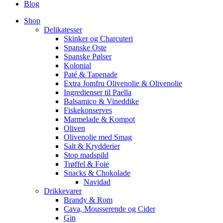
Blog
Shop
Delikatesser
Skinker og Charcuteri
Spanske Oste
Spanske Pølser
Kolonial
Paté & Tapenade
Extra Jomfru Olivenolie & Olivenolie
Ingredienser til Paella
Balsamico & Vineddike
Fiskekonserves
Marmelade & Kompot
Oliven
Olivenolie med Smag
Salt & Krydderier
Stop madspild
Trøffel & Foie
Snacks & Chokolade
Navidad
Drikkevarer
Brandy & Rom
Cava, Mousserende og Cider
Gin