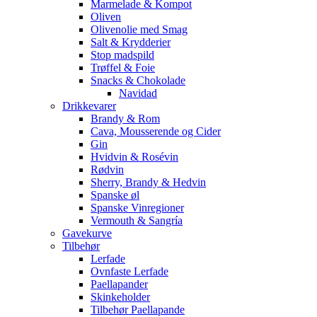
Marmelade & Kompot
Oliven
Olivenolie med Smag
Salt & Krydderier
Stop madspild
Trøffel & Foie
Snacks & Chokolade
Navidad
Drikkevarer
Brandy & Rom
Cava, Mousserende og Cider
Gin
Hvidvin & Rosévin
Rødvin
Sherry, Brandy & Hedvin
Spanske øl
Spanske Vinregioner
Vermouth & Sangría
Gavekurve
Tilbehør
Lerfade
Ovnfaste Lerfade
Paellapander
Skinkeholder
Tilbehør Paellapande