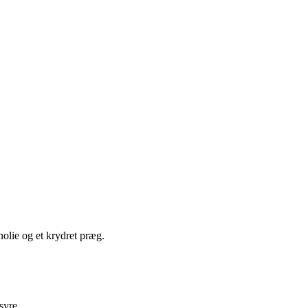
olie og et krydret præg.
syre.