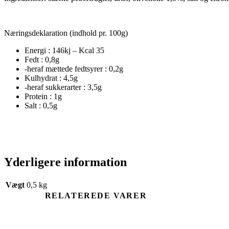
Næringsdeklaration (indhold pr. 100g)
Energi : 146kj – Kcal 35
Fedt : 0,8g
-heraf mættede fedtsyrer : 0,2g
Kulhydrat : 4,5g
-heraf sukkerarter : 3,5g
Protein : 1g
Salt : 0,5g
Yderligere information
Vægt
0,5 kg
RELATEREDE VARER