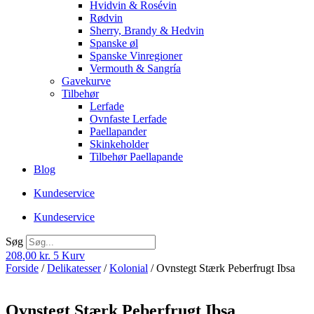
Hvidvin & Rosévin
Rødvin
Sherry, Brandy & Hedvin
Spanske øl
Spanske Vinregioner
Vermouth & Sangría
Gavekurve
Tilbehør
Lerfade
Ovnfaste Lerfade
Paellapander
Skinkeholder
Tilbehør Paellapande
Blog
Kundeservice
Kundeservice
Søg
208,00
kr.
5
Kurv
Forside
/
Delikatesser
/
Kolonial
/ Ovnstegt Stærk Peberfrugt Ibsa
Ovnstegt Stærk Peberfrugt Ibsa