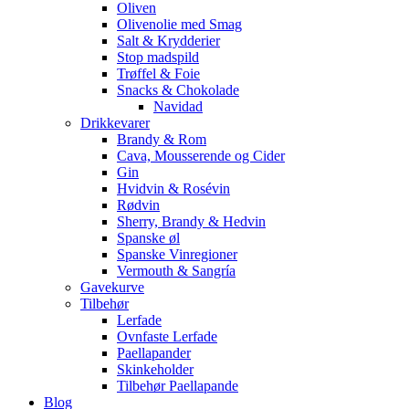
Oliven
Olivenolie med Smag
Salt & Krydderier
Stop madspild
Trøffel & Foie
Snacks & Chokolade
Navidad
Drikkevarer
Brandy & Rom
Cava, Mousserende og Cider
Gin
Hvidvin & Rosévin
Rødvin
Sherry, Brandy & Hedvin
Spanske øl
Spanske Vinregioner
Vermouth & Sangría
Gavekurve
Tilbehør
Lerfade
Ovnfaste Lerfade
Paellapander
Skinkeholder
Tilbehør Paellapande
Blog