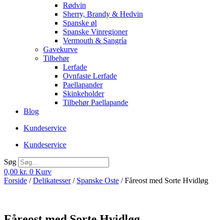
Rødvin
Sherry, Brandy & Hedvin
Spanske øl
Spanske Vinregioner
Vermouth & Sangría
Gavekurve
Tilbehør
Lerfade
Ovnfaste Lerfade
Paellapander
Skinkeholder
Tilbehør Paellapande
Blog
Kundeservice
Kundeservice
Søg
0,00
kr.
0
Kurv
Forside
/
Delikatesser
/
Spanske Oste
/ Fåreost med Sorte Hvidløg
Fåreost med Sorte Hvidløg