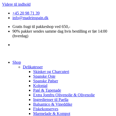
Videre til indhold
+45 20 98 71 39
info@madeinspain.dk
Gratis fragt til pakkeshop ved 650,-
90% pakker sendes samme dag hvis bestilling er før 14:00
(hverdag)
Shop
Delikatesser
Skinker og Charcuteri
Spanske Oste
Spanske Pølser
Kolonial
Paté & Tapenade
Extra Jomfru Olivenolie & Olivenolie
Ingredienser til Paella
Balsamico & Vineddike
Fiskekonserves
Marmelade & Kompot