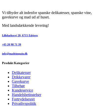
Vi tilbyder alt indenfor spanske delikatesser, spanske vine,
gavekurve og mad ud af huset.
Med landsdækkende levering!
Lillebæltsvej 20, 6715 Esbjerg
+45 20 98 71 39
info@madeinspain.dk
Produkt Kategorier
Delikatesser
Drikkevarer
Gavekurve
Tilbehør
Kundeservice
Handelsbetingelser
Fortrydelsesret
Privatlivspolitik