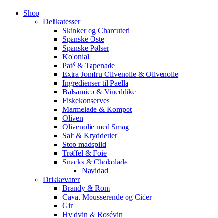
Shop
Delikatesser
Skinker og Charcuteri
Spanske Oste
Spanske Pølser
Kolonial
Paté & Tapenade
Extra Jomfru Olivenolie & Olivenolie
Ingredienser til Paella
Balsamico & Vineddike
Fiskekonserves
Marmelade & Kompot
Oliven
Olivenolie med Smag
Salt & Krydderier
Stop madspild
Trøffel & Foie
Snacks & Chokolade
Navidad
Drikkevarer
Brandy & Rom
Cava, Mousserende og Cider
Gin
Hvidvin & Rosévin