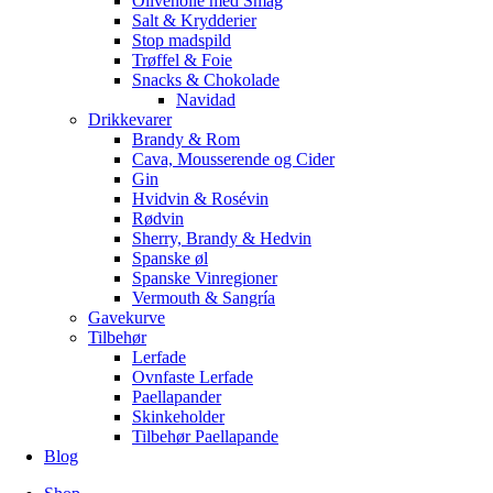
Olivenolie med Smag
Salt & Krydderier
Stop madspild
Trøffel & Foie
Snacks & Chokolade
Navidad
Drikkevarer
Brandy & Rom
Cava, Mousserende og Cider
Gin
Hvidvin & Rosévin
Rødvin
Sherry, Brandy & Hedvin
Spanske øl
Spanske Vinregioner
Vermouth & Sangría
Gavekurve
Tilbehør
Lerfade
Ovnfaste Lerfade
Paellapander
Skinkeholder
Tilbehør Paellapande
Blog