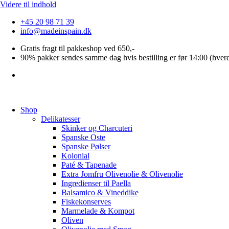
Videre til indhold
+45 20 98 71 39
info@madeinspain.dk
Gratis fragt til pakkeshop ved 650,-
90% pakker sendes samme dag hvis bestilling er før 14:00 (hver
Shop
Delikatesser
Skinker og Charcuteri
Spanske Oste
Spanske Pølser
Kolonial
Paté & Tapenade
Extra Jomfru Olivenolie & Olivenolie
Ingredienser til Paella
Balsamico & Vineddike
Fiskekonserves
Marmelade & Kompot
Oliven