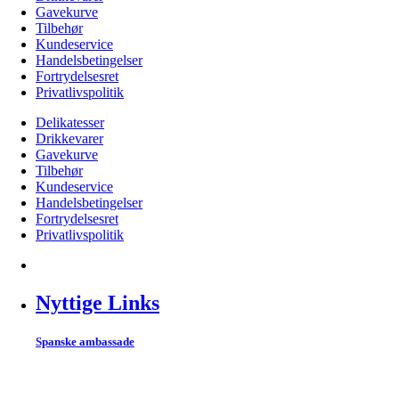
Gavekurve
Tilbehør
Kundeservice
Handelsbetingelser
Fortrydelsesret
Privatlivspolitik
Delikatesser
Drikkevarer
Gavekurve
Tilbehør
Kundeservice
Handelsbetingelser
Fortrydelsesret
Privatlivspolitik
Nyttige Links
Spanske ambassade