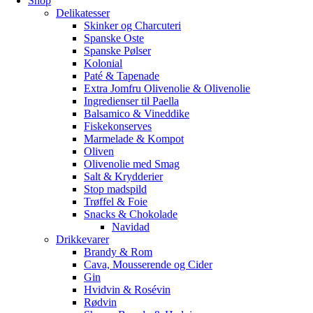
Shop
Delikatesser
Skinker og Charcuteri
Spanske Oste
Spanske Pølser
Kolonial
Paté & Tapenade
Extra Jomfru Olivenolie & Olivenolie
Ingredienser til Paella
Balsamico & Vineddike
Fiskekonserves
Marmelade & Kompot
Oliven
Olivenolie med Smag
Salt & Krydderier
Stop madspild
Trøffel & Foie
Snacks & Chokolade
Navidad
Drikkevarer
Brandy & Rom
Cava, Mousserende og Cider
Gin
Hvidvin & Rosévin
Rødvin