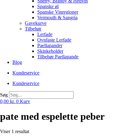
Sherry, Brandy & Hedvin
Spanske øl
Spanske Vinregioner
Vermouth & Sangría
Gavekurve
Tilbehør
Lerfade
Ovnfaste Lerfade
Paellapander
Skinkeholder
Tilbehør Paellapande
Blog
Kundeservice
Kundeservice
Søg
0,00
kr.
0
Kurv
pate med espelette peber
Viser 1 resultat