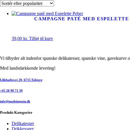
CAMPAGNE PATÉ MED ESPELETTE
39,00
kr.
Tilføj til kurv
Vi tilbyder alt indenfor spanske delikatesser, spanske vine, gavekurve 
Med landsdækkende levering!
Lillebæltsvej 20, 6715 Esbjerg
+45 20 98 71 39
info@madeinspain.dk
Produkt Kategorier
Delikatesser
Drikkevarer