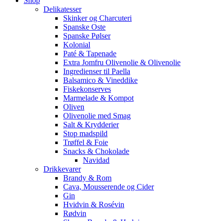
Shop
Delikatesser
Skinker og Charcuteri
Spanske Oste
Spanske Pølser
Kolonial
Paté & Tapenade
Extra Jomfru Olivenolie & Olivenolie
Ingredienser til Paella
Balsamico & Vineddike
Fiskekonserves
Marmelade & Kompot
Oliven
Olivenolie med Smag
Salt & Krydderier
Stop madspild
Trøffel & Foie
Snacks & Chokolade
Navidad
Drikkevarer
Brandy & Rom
Cava, Mousserende og Cider
Gin
Hvidvin & Rosévin
Rødvin