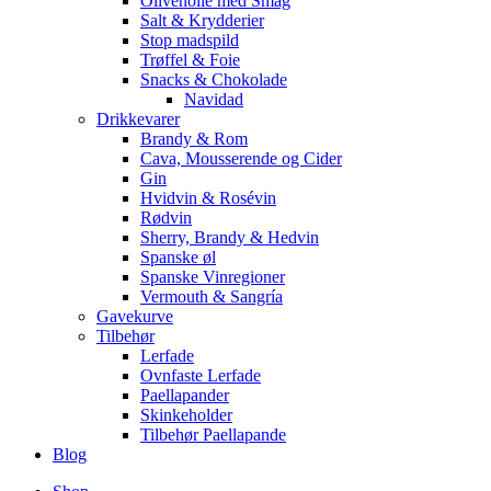
Olivenolie med Smag
Salt & Krydderier
Stop madspild
Trøffel & Foie
Snacks & Chokolade
Navidad
Drikkevarer
Brandy & Rom
Cava, Mousserende og Cider
Gin
Hvidvin & Rosévin
Rødvin
Sherry, Brandy & Hedvin
Spanske øl
Spanske Vinregioner
Vermouth & Sangría
Gavekurve
Tilbehør
Lerfade
Ovnfaste Lerfade
Paellapander
Skinkeholder
Tilbehør Paellapande
Blog