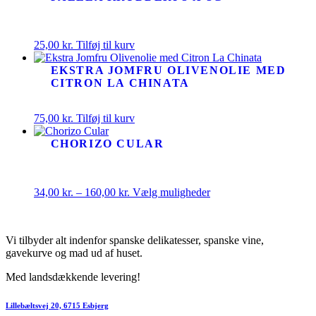
25,00
kr.
Tilføj til kurv
EKSTRA JOMFRU OLIVENOLIE MED
CITRON LA CHINATA
75,00
kr.
Tilføj til kurv
CHORIZO CULAR
Prisinterval:
Dette
34,00
kr.
–
160,00
kr.
Vælg muligheder
34,00 kr.
vare
til
har
160,00 kr.
flere
Vi tilbyder alt indenfor spanske delikatesser, spanske vine,
varianter.
gavekurve og mad ud af huset.
Mulighederne
kan
Med landsdækkende levering!
vælges
på
varesiden
Lillebæltsvej 20, 6715 Esbjerg