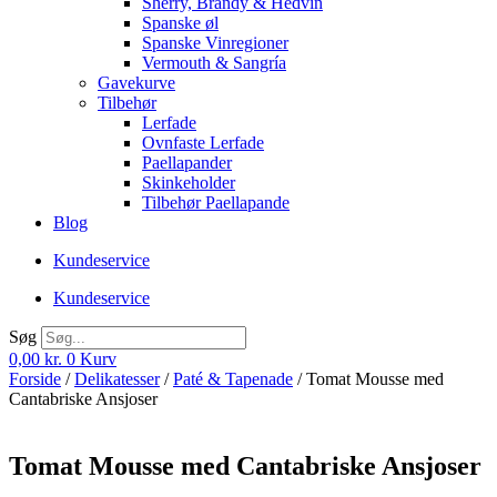
Sherry, Brandy & Hedvin
Spanske øl
Spanske Vinregioner
Vermouth & Sangría
Gavekurve
Tilbehør
Lerfade
Ovnfaste Lerfade
Paellapander
Skinkeholder
Tilbehør Paellapande
Blog
Kundeservice
Kundeservice
Søg
0,00
kr.
0
Kurv
Forside
/
Delikatesser
/
Paté & Tapenade
/ Tomat Mousse med
Cantabriske Ansjoser
Tomat Mousse med Cantabriske Ansjoser