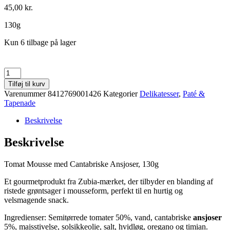
45,00
kr.
130g
Kun 6 tilbage på lager
Tomat
Mousse
Tilføj til kurv
med
Varenummer
8412769001426
Kategorier
Delikatesser
,
Paté &
Cantabriske
Tapenade
Ansjoser
antal
Beskrivelse
Beskrivelse
Tomat Mousse med Cantabriske Ansjoser, 130g
Et gourmetprodukt fra Zubia-mærket, der tilbyder en blanding af
ristede grøntsager i mousseform, perfekt til en hurtig og
velsmagende snack.
Ingredienser: Semitørrede tomater 50%, vand, cantabriske
ansjoser
5%, majsstivelse, solsikkeolie, salt, hvidløg, oregano og timian.