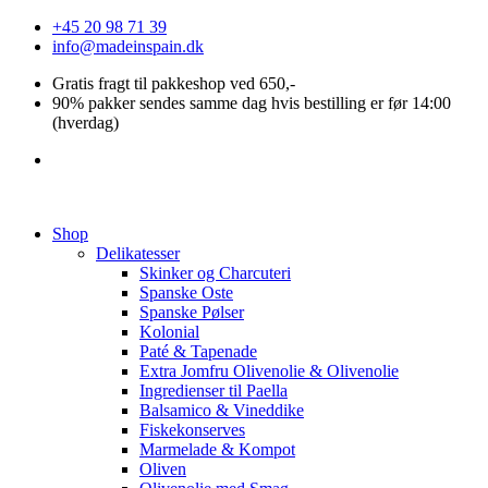
Videre
+45 20 98 71 39
til
info@madeinspain.dk
indhold
Gratis fragt til pakkeshop ved 650,-
90% pakker sendes samme dag hvis bestilling er før 14:00
(hverdag)
Shop
Delikatesser
Skinker og Charcuteri
Spanske Oste
Spanske Pølser
Kolonial
Paté & Tapenade
Extra Jomfru Olivenolie & Olivenolie
Ingredienser til Paella
Balsamico & Vineddike
Fiskekonserves
Marmelade & Kompot
Oliven