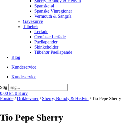
Sherry, Brandy & Hedvin
Spanske øl
Spanske Vinregioner
Vermouth & Sangría
Gavekurve
Tilbehør
Lerfade
Ovnfaste Lerfade
Paellapander
Skinkeholder
Tilbehør Paellapande
Blog
Kundeservice
Kundeservice
Søg
0,00
kr.
0
Kurv
Forside
/
Drikkevarer
/
Sherry, Brandy & Hedvin
/ Tio Pepe Sherry
Tio Pepe Sherry