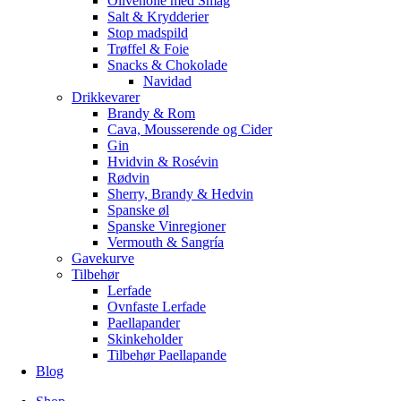
Olivenolie med Smag
Salt & Krydderier
Stop madspild
Trøffel & Foie
Snacks & Chokolade
Navidad
Drikkevarer
Brandy & Rom
Cava, Mousserende og Cider
Gin
Hvidvin & Rosévin
Rødvin
Sherry, Brandy & Hedvin
Spanske øl
Spanske Vinregioner
Vermouth & Sangría
Gavekurve
Tilbehør
Lerfade
Ovnfaste Lerfade
Paellapander
Skinkeholder
Tilbehør Paellapande
Blog