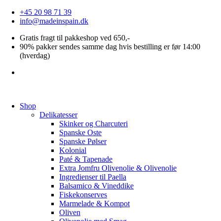
Videre
+45 20 98 71 39
til
info@madeinspain.dk
indhold
Gratis fragt til pakkeshop ved 650,-
90% pakker sendes samme dag hvis bestilling er før 14:00
(hverdag)
Shop
Delikatesser
Skinker og Charcuteri
Spanske Oste
Spanske Pølser
Kolonial
Paté & Tapenade
Extra Jomfru Olivenolie & Olivenolie
Ingredienser til Paella
Balsamico & Vineddike
Fiskekonserves
Marmelade & Kompot
Oliven