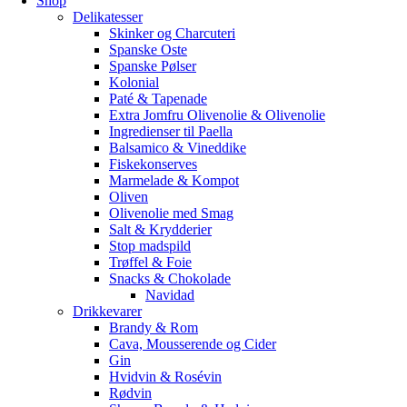
Shop
Delikatesser
Skinker og Charcuteri
Spanske Oste
Spanske Pølser
Kolonial
Paté & Tapenade
Extra Jomfru Olivenolie & Olivenolie
Ingredienser til Paella
Balsamico & Vineddike
Fiskekonserves
Marmelade & Kompot
Oliven
Olivenolie med Smag
Salt & Krydderier
Stop madspild
Trøffel & Foie
Snacks & Chokolade
Navidad
Drikkevarer
Brandy & Rom
Cava, Mousserende og Cider
Gin
Hvidvin & Rosévin
Rødvin