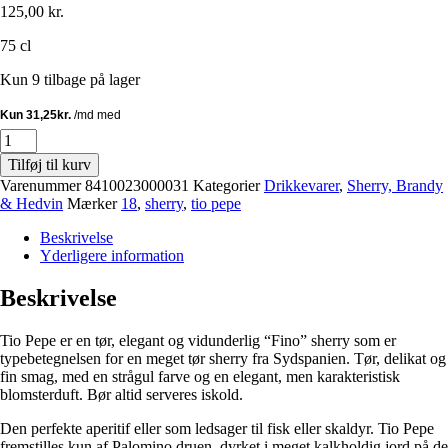
125,00
kr.
75 cl
Kun 9 tilbage på lager
Tio
Pepe
Tilføj til kurv
Sherry
Varenummer
8410023000031
Kategorier
Drikkevarer
,
Sherry, Brandy
antal
& Hedvin
Mærker
18
,
sherry
,
tio pepe
Beskrivelse
Yderligere information
Beskrivelse
Tio Pepe er en tør, elegant og vidunderlig “Fino” sherry som er
typebetegnelsen for en meget tør sherry fra Sydspanien. Tør, delikat og
fin smag, med en strågul farve og en elegant, men karakteristisk
blomsterduft. Bør altid serveres iskold.
Den perfekte aperitif eller som ledsager til fisk eller skaldyr. Tio Pepe
fremstilles kun af Palomino druen, dyrket i meget kalkholdig jord på de