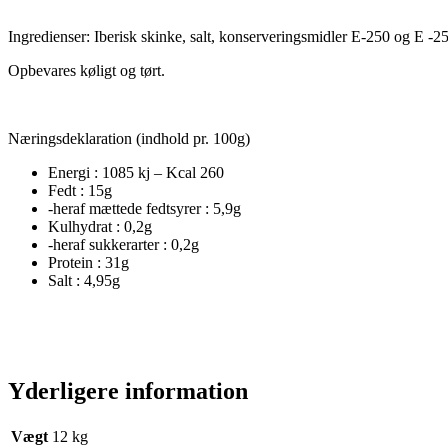
Ingredienser: Iberisk skinke, salt, konserveringsmidler E-250 og E -2
Opbevares køligt og tørt.
Næringsdeklaration (indhold pr. 100g)
Energi : 1085 kj – Kcal 260
Fedt : 15g
-heraf mættede fedtsyrer : 5,9g
Kulhydrat : 0,2g
-heraf sukkerarter : 0,2g
Protein : 31g
Salt : 4,95g
Yderligere information
Vægt
12 kg