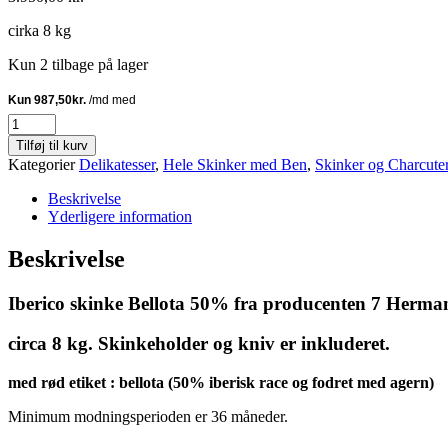
cirka 8 kg
Kun 2 tilbage på lager
Iberico
skinke
Tilføj til kurv
Bellota
Kategorier
Delikatesser
,
Hele Skinker med Ben
,
Skinker og Charcuter
7
Hermanos
Beskrivelse
med
Yderligere information
Skinkeholder
antal
Beskrivelse
Iberico skinke Bellota 50%
fra producenten 7 Herman
circa 8 kg. Skinkeholder og kniv er inkluderet.
med rød etiket : bellota (50% iberisk race og fodret med agern)
Minimum modningsperioden er 36 måneder.