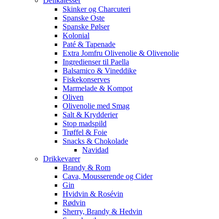
Delikatesser
Skinker og Charcuteri
Spanske Oste
Spanske Pølser
Kolonial
Paté & Tapenade
Extra Jomfru Olivenolie & Olivenolie
Ingredienser til Paella
Balsamico & Vineddike
Fiskekonserves
Marmelade & Kompot
Oliven
Olivenolie med Smag
Salt & Krydderier
Stop madspild
Trøffel & Foie
Snacks & Chokolade
Navidad
Drikkevarer
Brandy & Rom
Cava, Mousserende og Cider
Gin
Hvidvin & Rosévin
Rødvin
Sherry, Brandy & Hedvin