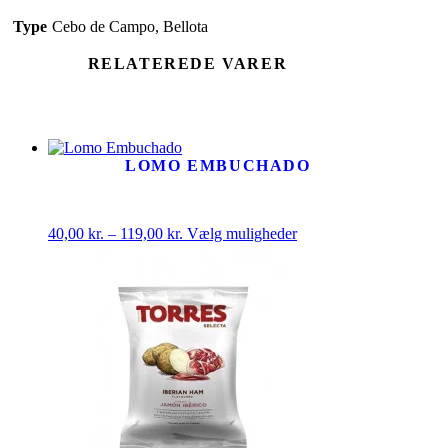
Type
Cebo de Campo, Bellota
RELATEREDE VARER
LOMO EMBUCHADO
Prisinterval:
Dette
40,00
kr.
–
119,00
kr.
Vælg muligheder
40,00 kr.
vare
til
har
119,00 kr.
flere
varianter.
Mulighederne
kan
vælges
på
varesiden