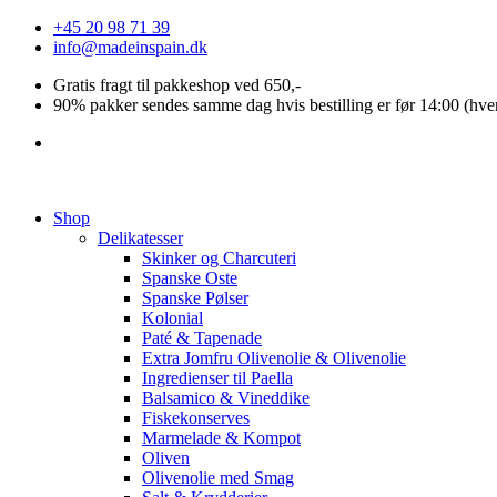
Videre
+45 20 98 71 39
til
info@madeinspain.dk
indhold
Gratis fragt til pakkeshop ved 650,-
90% pakker sendes samme dag hvis bestilling er før 14:00 (hve
Shop
Delikatesser
Skinker og Charcuteri
Spanske Oste
Spanske Pølser
Kolonial
Paté & Tapenade
Extra Jomfru Olivenolie & Olivenolie
Ingredienser til Paella
Balsamico & Vineddike
Fiskekonserves
Marmelade & Kompot
Oliven
Olivenolie med Smag