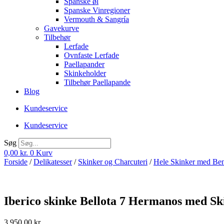
Spanske øl
Spanske Vinregioner
Vermouth & Sangría
Gavekurve
Tilbehør
Lerfade
Ovnfaste Lerfade
Paellapander
Skinkeholder
Tilbehør Paellapande
Blog
Kundeservice
Kundeservice
Søg
0,00
kr.
0
Kurv
Forside
/
Delikatesser
/
Skinker og Charcuteri
/
Hele Skinker med Be
Iberico skinke Bellota 7 Hermanos med Sk
3.950,00
kr.