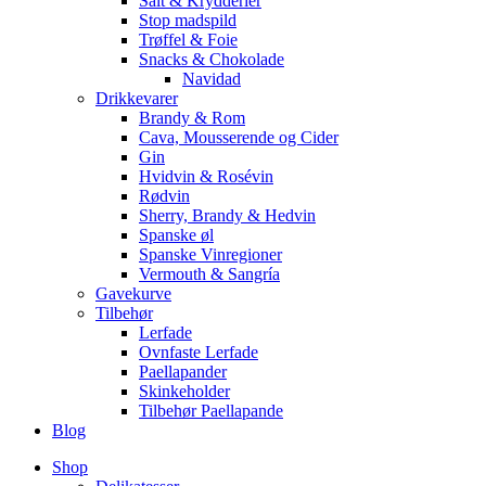
Salt & Krydderier
Stop madspild
Trøffel & Foie
Snacks & Chokolade
Navidad
Drikkevarer
Brandy & Rom
Cava, Mousserende og Cider
Gin
Hvidvin & Rosévin
Rødvin
Sherry, Brandy & Hedvin
Spanske øl
Spanske Vinregioner
Vermouth & Sangría
Gavekurve
Tilbehør
Lerfade
Ovnfaste Lerfade
Paellapander
Skinkeholder
Tilbehør Paellapande
Blog
Shop