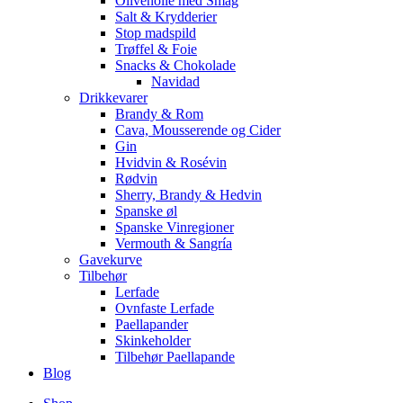
Olivenolie med Smag
Salt & Krydderier
Stop madspild
Trøffel & Foie
Snacks & Chokolade
Navidad
Drikkevarer
Brandy & Rom
Cava, Mousserende og Cider
Gin
Hvidvin & Rosévin
Rødvin
Sherry, Brandy & Hedvin
Spanske øl
Spanske Vinregioner
Vermouth & Sangría
Gavekurve
Tilbehør
Lerfade
Ovnfaste Lerfade
Paellapander
Skinkeholder
Tilbehør Paellapande
Blog