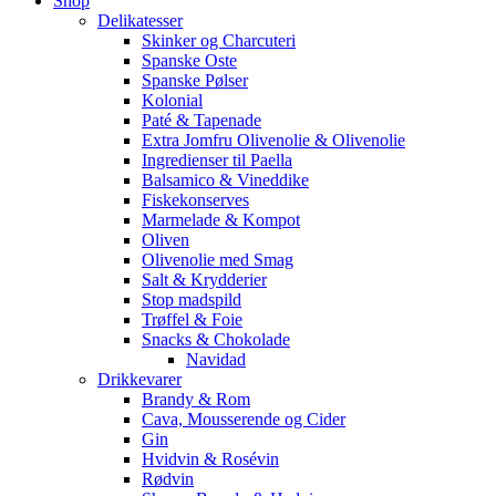
Shop
Delikatesser
Skinker og Charcuteri
Spanske Oste
Spanske Pølser
Kolonial
Paté & Tapenade
Extra Jomfru Olivenolie & Olivenolie
Ingredienser til Paella
Balsamico & Vineddike
Fiskekonserves
Marmelade & Kompot
Oliven
Olivenolie med Smag
Salt & Krydderier
Stop madspild
Trøffel & Foie
Snacks & Chokolade
Navidad
Drikkevarer
Brandy & Rom
Cava, Mousserende og Cider
Gin
Hvidvin & Rosévin
Rødvin