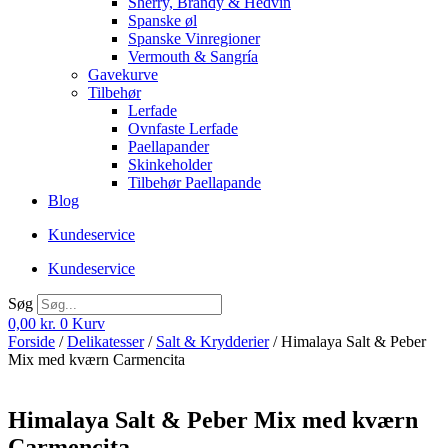
Sherry, Brandy & Hedvin
Spanske øl
Spanske Vinregioner
Vermouth & Sangría
Gavekurve
Tilbehør
Lerfade
Ovnfaste Lerfade
Paellapander
Skinkeholder
Tilbehør Paellapande
Blog
Kundeservice
Kundeservice
Søg
0,00
kr.
0
Kurv
Forside
/
Delikatesser
/
Salt & Krydderier
/ Himalaya Salt & Peber
Mix med kværn Carmencita
Himalaya Salt & Peber Mix med kværn
Carmencita