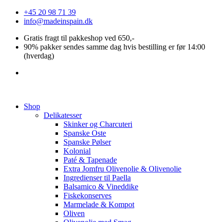
Videre
+45 20 98 71 39
til
info@madeinspain.dk
indhold
Gratis fragt til pakkeshop ved 650,-
90% pakker sendes samme dag hvis bestilling er før 14:00
(hverdag)
Shop
Delikatesser
Skinker og Charcuteri
Spanske Oste
Spanske Pølser
Kolonial
Paté & Tapenade
Extra Jomfru Olivenolie & Olivenolie
Ingredienser til Paella
Balsamico & Vineddike
Fiskekonserves
Marmelade & Kompot
Oliven