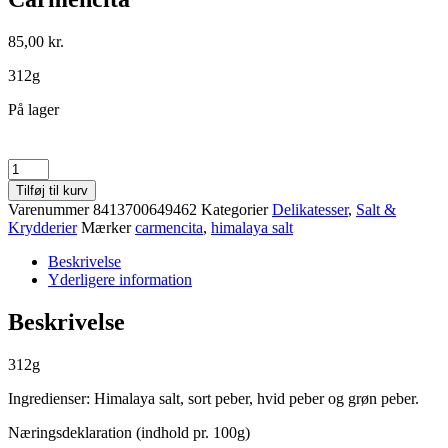
85,00
kr.
312g
På lager
Himalaya
Salt
Tilføj til kurv
&
Varenummer
8413700649462
Kategorier
Delikatesser
,
Salt &
Peber
Krydderier
Mærker
carmencita
,
himalaya salt
Mix
med
Beskrivelse
kværn
Yderligere information
Carmencita
antal
Beskrivelse
312g
Ingredienser: Himalaya salt, sort peber, hvid peber og grøn peber.
Næringsdeklaration (indhold pr. 100g)