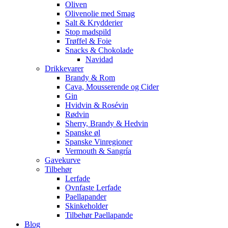
Oliven
Olivenolie med Smag
Salt & Krydderier
Stop madspild
Trøffel & Foie
Snacks & Chokolade
Navidad
Drikkevarer
Brandy & Rom
Cava, Mousserende og Cider
Gin
Hvidvin & Rosévin
Rødvin
Sherry, Brandy & Hedvin
Spanske øl
Spanske Vinregioner
Vermouth & Sangría
Gavekurve
Tilbehør
Lerfade
Ovnfaste Lerfade
Paellapander
Skinkeholder
Tilbehør Paellapande
Blog