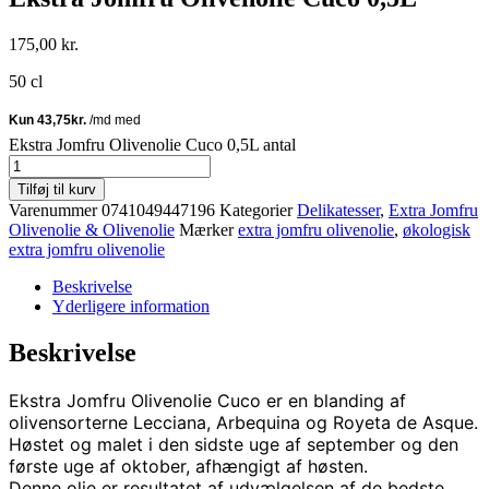
175,00
kr.
50 cl
Ekstra Jomfru Olivenolie Cuco 0,5L antal
Tilføj til kurv
Varenummer
0741049447196
Kategorier
Delikatesser
,
Extra Jomfru
Olivenolie & Olivenolie
Mærker
extra jomfru olivenolie
,
økologisk
extra jomfru olivenolie
Beskrivelse
Yderligere information
Beskrivelse
Ekstra Jomfru Olivenolie Cuco er e
n
blanding af
olivensorterne Lecciana, Arbequina og Royeta de Asque.
Høstet og malet i den sidste uge af september og den
første uge af oktober, afhængigt af høsten.
Denne olie er resultatet af udvælgelsen af ​​de bedste