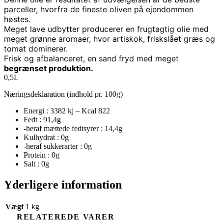
parceller, hvorfra de fineste oliven på ejendommen
høstes.
Meget lave udbytter producerer en frugtagtig olie med
meget grønne aromaer, hvor artiskok, friskslået græs og
tomat dominerer.
Frisk og afbalanceret, en sand fryd med meget
begrænset produktion.
0,5L
Næringsdeklaration (indhold pr. 100g)
Energi : 3382 kj – Kcal 822
Fedt : 91,4g
-heraf mættede fedtsyrer : 14,4g
Kulhydrat : 0g
-heraf sukkerarter : 0g
Protein : 0g
Salt : 0g
Yderligere information
Vægt
1 kg
RELATEREDE VARER