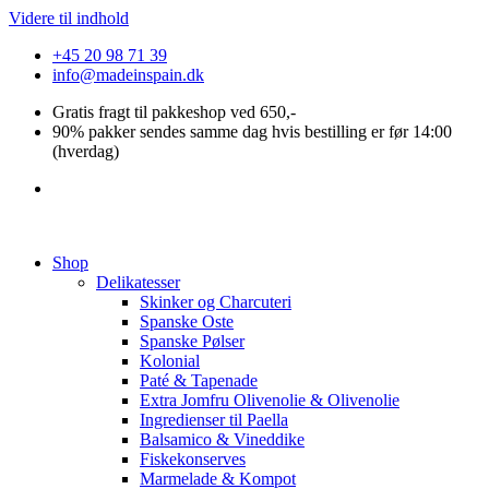
Videre til indhold
+45 20 98 71 39
info@madeinspain.dk
Gratis fragt til pakkeshop ved 650,-
90% pakker sendes samme dag hvis bestilling er før 14:00
(hverdag)
Shop
Delikatesser
Skinker og Charcuteri
Spanske Oste
Spanske Pølser
Kolonial
Paté & Tapenade
Extra Jomfru Olivenolie & Olivenolie
Ingredienser til Paella
Balsamico & Vineddike
Fiskekonserves
Marmelade & Kompot