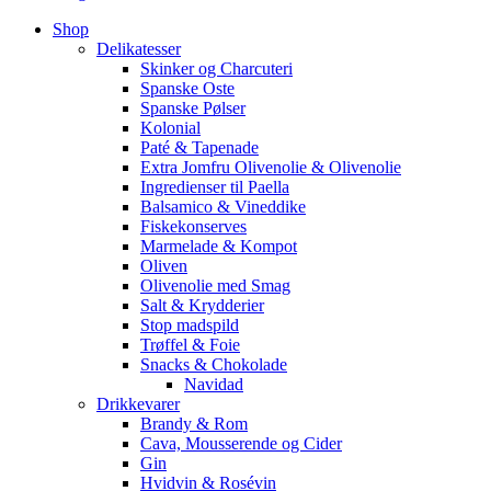
Shop
Delikatesser
Skinker og Charcuteri
Spanske Oste
Spanske Pølser
Kolonial
Paté & Tapenade
Extra Jomfru Olivenolie & Olivenolie
Ingredienser til Paella
Balsamico & Vineddike
Fiskekonserves
Marmelade & Kompot
Oliven
Olivenolie med Smag
Salt & Krydderier
Stop madspild
Trøffel & Foie
Snacks & Chokolade
Navidad
Drikkevarer
Brandy & Rom
Cava, Mousserende og Cider
Gin
Hvidvin & Rosévin