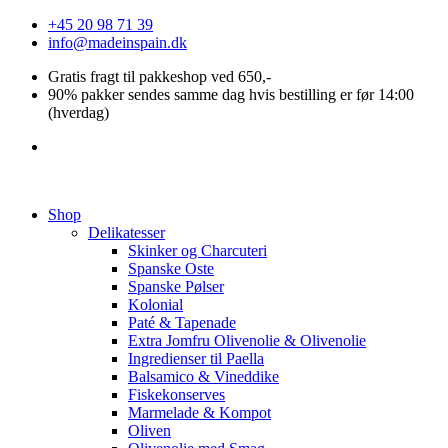
Videre
+45 20 98 71 39
til
info@madeinspain.dk
indhold
Gratis fragt til pakkeshop ved 650,-
90% pakker sendes samme dag hvis bestilling er før 14:00
(hverdag)
Shop
Delikatesser
Skinker og Charcuteri
Spanske Oste
Spanske Pølser
Kolonial
Paté & Tapenade
Extra Jomfru Olivenolie & Olivenolie
Ingredienser til Paella
Balsamico & Vineddike
Fiskekonserves
Marmelade & Kompot
Oliven