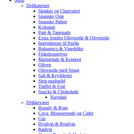
Shop
Delikatesser
Skinker og Charcuteri
Spanske Oste
Spanske Pølser
Kolonial
Paté & Tapenade
Extra Jomfru Olivenolie & Olivenolie
Ingredienser til Paella
Balsamico & Vineddike
Fiskekonserves
Marmelade & Kompot
Oliven
Olivenolie med Smag
Salt & Krydderier
Stop madspild
Trøffel & Foie
Snacks & Chokolade
Navidad
Drikkevarer
Brandy & Rom
Cava, Mousserende og Cider
Gin
Hvidvin & Rosévin
Rødvin