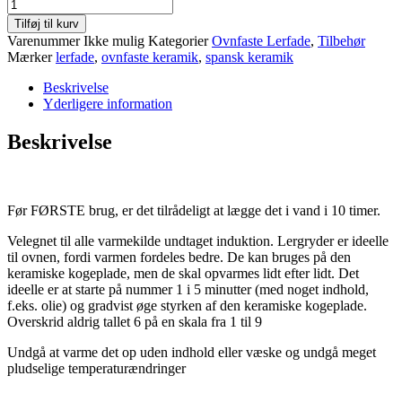
Brunt
Lerfad
Tilføj til kurv
Graupera
Varenummer
Ikke mulig
Kategorier
Ovnfaste Lerfade
,
Tilbehør
antal
Mærker
lerfade
,
ovnfaste keramik
,
spansk keramik
Beskrivelse
Yderligere information
Beskrivelse
Før FØRSTE brug, er det tilrådeligt at lægge det i vand i 10 timer.
Velegnet til alle varmekilde undtaget induktion. Lergryder er ideelle
til ovnen, fordi varmen fordeles bedre. De kan bruges på den
keramiske kogeplade, men de skal opvarmes lidt efter lidt. Det
ideelle er at starte på nummer 1 i 5 minutter (med noget indhold,
f.eks. olie) og gradvist øge styrken af ​​den keramiske kogeplade.
Overskrid aldrig tallet 6 på en skala fra 1 til 9
Undgå at varme det op uden indhold eller væske og undgå meget
pludselige temperaturændringer