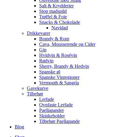
Olivenolie med Smag
Salt & Krydderier
Stop madspild
Trøffel & Foie
Snacks & Chokolade
Navidad
Drikkevarer
Brandy & Rom
Cava, Mousserende og Cider
Gin
Hvidvin & Rosévin
Rødvin
Sherry, Brandy & Hedvin
Spanske øl
Spanske Vinregioner
Vermouth & Sangría
Gavekurve
Tilbehør
Lerfade
Ovnfaste Lerfade
Paellapander
Skinkeholder
Tilbehør Paellapande
Blog