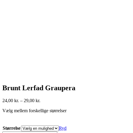
Brunt Lerfad Graupera
Prisinterval:
24,00
kr.
–
29,00
kr.
24,00 kr.
Vælg mellem forskellige størrelser
til
29,00 kr.
Størrelse
Ryd