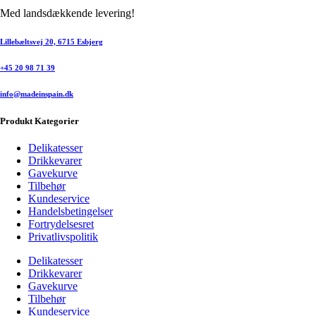
Med landsdækkende levering!
Lillebæltsvej 20, 6715 Esbjerg
+45 20 98 71 39
info@madeinspain.dk
Produkt Kategorier
Delikatesser
Drikkevarer
Gavekurve
Tilbehør
Kundeservice
Handelsbetingelser
Fortrydelsesret
Privatlivspolitik
Delikatesser
Drikkevarer
Gavekurve
Tilbehør
Kundeservice