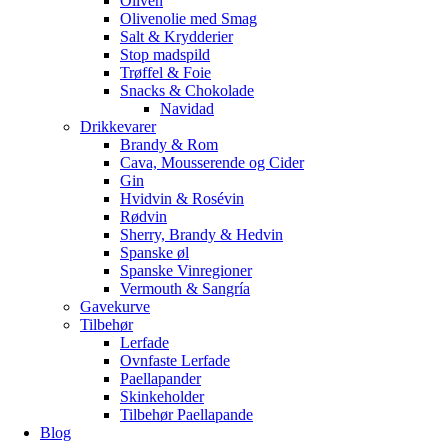
Oliven
Olivenolie med Smag
Salt & Krydderier
Stop madspild
Trøffel & Foie
Snacks & Chokolade
Navidad
Drikkevarer
Brandy & Rom
Cava, Mousserende og Cider
Gin
Hvidvin & Rosévin
Rødvin
Sherry, Brandy & Hedvin
Spanske øl
Spanske Vinregioner
Vermouth & Sangría
Gavekurve
Tilbehør
Lerfade
Ovnfaste Lerfade
Paellapander
Skinkeholder
Tilbehør Paellapande
Blog