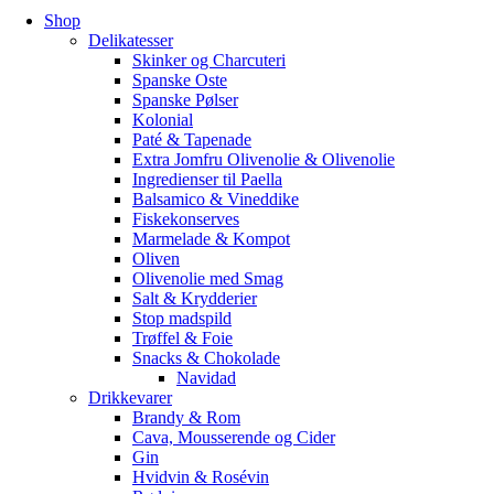
Shop
Delikatesser
Skinker og Charcuteri
Spanske Oste
Spanske Pølser
Kolonial
Paté & Tapenade
Extra Jomfru Olivenolie & Olivenolie
Ingredienser til Paella
Balsamico & Vineddike
Fiskekonserves
Marmelade & Kompot
Oliven
Olivenolie med Smag
Salt & Krydderier
Stop madspild
Trøffel & Foie
Snacks & Chokolade
Navidad
Drikkevarer
Brandy & Rom
Cava, Mousserende og Cider
Gin
Hvidvin & Rosévin