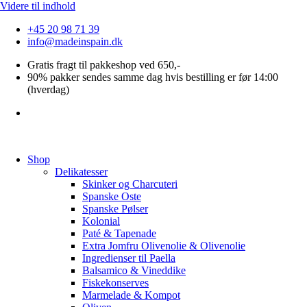
Videre til indhold
+45 20 98 71 39
info@madeinspain.dk
Gratis fragt til pakkeshop ved 650,-
90% pakker sendes samme dag hvis bestilling er før 14:00
(hverdag)
Shop
Delikatesser
Skinker og Charcuteri
Spanske Oste
Spanske Pølser
Kolonial
Paté & Tapenade
Extra Jomfru Olivenolie & Olivenolie
Ingredienser til Paella
Balsamico & Vineddike
Fiskekonserves
Marmelade & Kompot