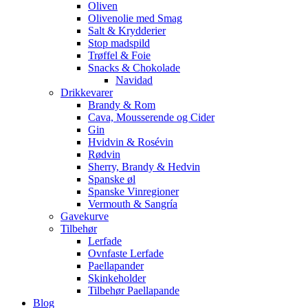
Oliven
Olivenolie med Smag
Salt & Krydderier
Stop madspild
Trøffel & Foie
Snacks & Chokolade
Navidad
Drikkevarer
Brandy & Rom
Cava, Mousserende og Cider
Gin
Hvidvin & Rosévin
Rødvin
Sherry, Brandy & Hedvin
Spanske øl
Spanske Vinregioner
Vermouth & Sangría
Gavekurve
Tilbehør
Lerfade
Ovnfaste Lerfade
Paellapander
Skinkeholder
Tilbehør Paellapande
Blog