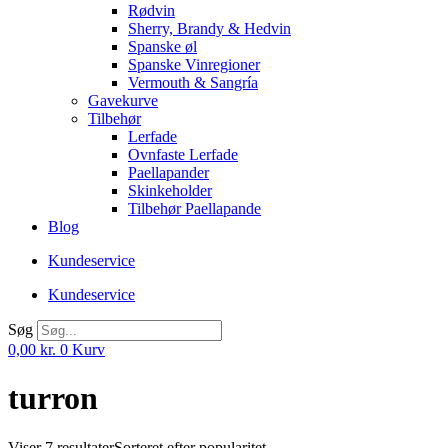
Rødvin
Sherry, Brandy & Hedvin
Spanske øl
Spanske Vinregioner
Vermouth & Sangría
Gavekurve
Tilbehør
Lerfade
Ovnfaste Lerfade
Paellapander
Skinkeholder
Tilbehør Paellapande
Blog
Kundeservice
Kundeservice
Søg
0,00
kr.
0
Kurv
turron
Viser 7 resultater
Sorteret efter popularitet