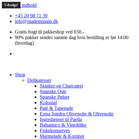
Videre til indhold
Udsolgt!
Udsolgt!
+45 20 98 71 39
info@madeinspain.dk
Gratis fragt til pakkeshop ved 650,-
90% pakker sendes samme dag hvis bestilling er før 14:00
(hverdag)
Shop
Delikatesser
Skinker og Charcuteri
Spanske Oste
Spanske Pølser
Kolonial
Paté & Tapenade
Extra Jomfru Olivenolie & Olivenolie
Ingredienser til Paella
Balsamico & Vineddike
Fiskekonserves
Marmelade & Kompot