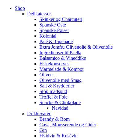
Shop
Delikatesser
Skinker og Charcuteri
Spanske Oste
Spanske Pølser
Kolonial
Paté & Tapenade
Extra Jomfru Olivenolie & Olivenolie
Ingredienser til Paella
Balsamico & Vineddike
Fiskekonserves
Marmelade & Kompot
Oliven
Olivenolie med Smag
Salt & Krydderier
Stop madspild
Trøffel & Foie
Snacks & Chokolade
Navidad
Drikkevarer
Brandy & Rom
Cava, Mousserende og Cider
Gin
Hvidvin & Rosévin