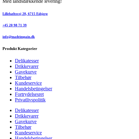
Med landsdækkende levering!
Lillebæltsvej 20, 6715 Esbjerg
+45 20 98 71 39
info@madeinspain.dk
Produkt Kategorier
Delikatesser
Drikkevarer
Gavekurve
Tilbehør
Kundeservice
Handelsbetingelser
Fortrydelsesret
Privatlivspolitik
Delikatesser
Drikkevarer
Gavekurve
Tilbehør
Kundeservice
Handelsbetingelser