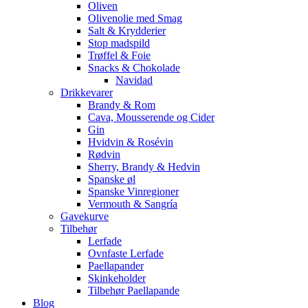
Oliven
Olivenolie med Smag
Salt & Krydderier
Stop madspild
Trøffel & Foie
Snacks & Chokolade
Navidad
Drikkevarer
Brandy & Rom
Cava, Mousserende og Cider
Gin
Hvidvin & Rosévin
Rødvin
Sherry, Brandy & Hedvin
Spanske øl
Spanske Vinregioner
Vermouth & Sangría
Gavekurve
Tilbehør
Lerfade
Ovnfaste Lerfade
Paellapander
Skinkeholder
Tilbehør Paellapande
Blog