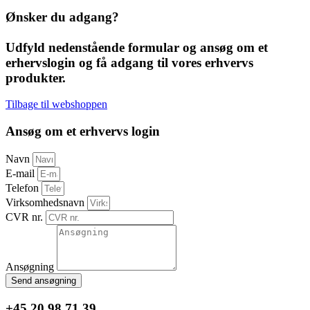
Ønsker du adgang?
Udfyld nedenstående formular og ansøg om et
erhervslogin og få adgang til vores erhvervs
produkter.
Tilbage til webshoppen
Ansøg om et erhvervs login
Navn
E-mail
Telefon
Virksomhedsnavn
CVR nr.
Ansøgning
Send ansøgning
+45 20 98 71 39