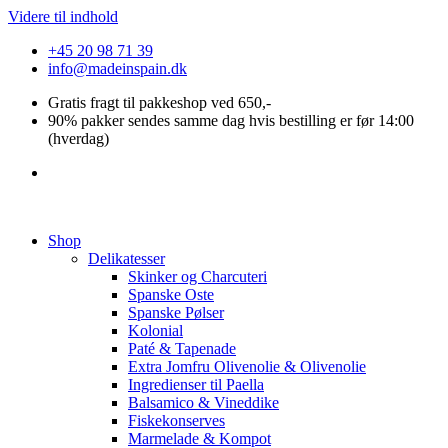
Videre til indhold
+45 20 98 71 39
info@madeinspain.dk
Gratis fragt til pakkeshop ved 650,-
90% pakker sendes samme dag hvis bestilling er før 14:00
(hverdag)
Shop
Delikatesser
Skinker og Charcuteri
Spanske Oste
Spanske Pølser
Kolonial
Paté & Tapenade
Extra Jomfru Olivenolie & Olivenolie
Ingredienser til Paella
Balsamico & Vineddike
Fiskekonserves
Marmelade & Kompot