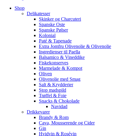
Shop
Delikatesser
Skinker og Charcuteri
Spanske Oste
Spanske Pølser
Kolonial
Paté & Tapenade
Extra Jomfru Olivenolie & Olivenolie
Ingredienser til Paella
Balsamico & Vineddike
Fiskekonserves
Marmelade & Kompot
Oliven
Olivenolie med Smag
Salt & Krydderier
Stop madspild
Trøffel & Foie
Snacks & Chokolade
Navidad
Drikkevarer
Brandy & Rom
Cava, Mousserende og Cider
Gin
Hvidvin & Rosévin